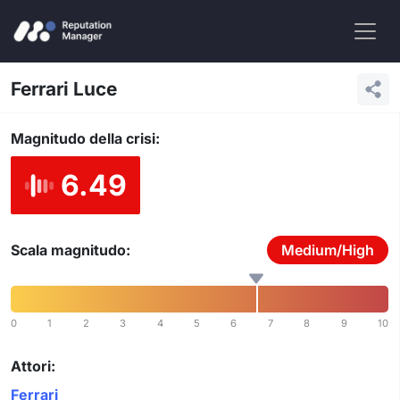
Ferrari Luce
Magnitudo della crisi:
6.49
Scala magnitudo:
Medium/High
0
1
2
3
4
5
6
7
8
9
10
Attori:
Ferrari